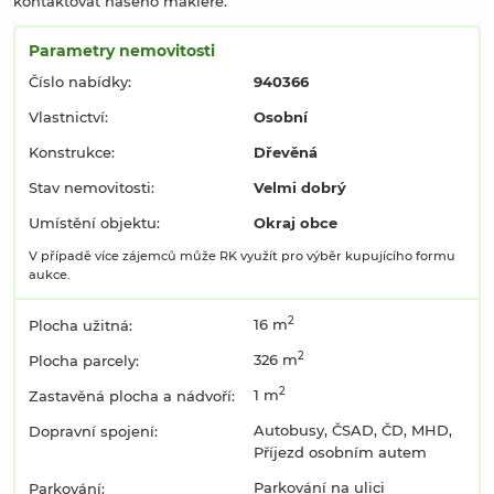
kontaktovat našeho makléře.
Parametry nemovitosti
Číslo nabídky:
940366
Vlastnictví:
Osobní
Konstrukce:
Dřevěná
Stav nemovitosti:
Velmi dobrý
Umístění objektu:
Okraj obce
V případě více zájemců může RK využít pro výběr kupujícího formu
aukce.
2
16 m
Plocha užitná:
2
326 m
Plocha parcely:
2
1 m
Zastavěná plocha a nádvoří:
Autobusy, ČSAD, ČD, MHD,
Dopravní spojení:
Příjezd osobním autem
Parkování na ulici
Parkování: