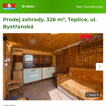
Sdílet
Petr Černohorský
MENU
Poslat na e-mail
O mně
Prodej zahrady, 326 m², Teplice, ul.
Bystřanská
Nabídka nemovitostí
Prodané nemovitosti
Reference
Jak pracuji
Kontakt
+ Další 9
Lokalita: