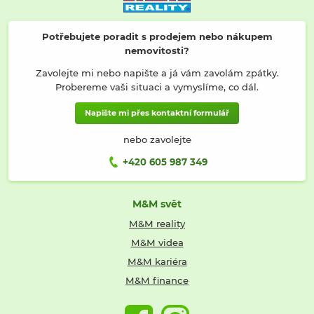
Potřebujete poradit s prodejem nebo nákupem
nemovitosti?
Zavolejte mi nebo napište a já vám zavolám zpátky.
Probereme vaši situaci a vymyslíme, co dál.
Napište mi přes kontaktní formulář
nebo zavolejte
+420 605 987 349
M&M svět
M&M reality
M&M videa
M&M kariéra
M&M finance